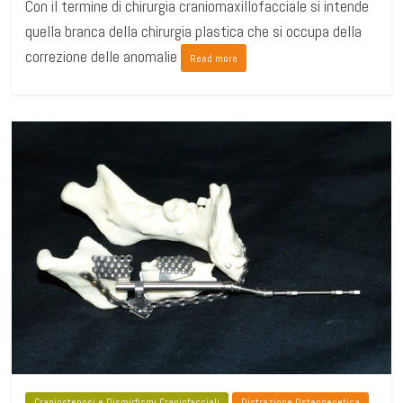
Con il termine di chirurgia craniomaxillofacciale si intende
quella branca della chirurgia plastica che si occupa della
correzione delle anomalie
Read more
Craniostenosi e Dismirfismi Craniofacciali
Distrazione Osteogenetica