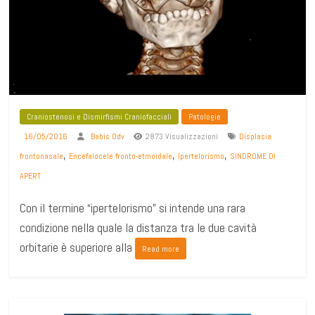
Craniostenosi e Dismirfismi Craniofacciali
Patologie
16/05/2016
Babis Odv
2873 Visualizzazioni
Displasia
,
,
,
frontonasale
Encefalocele fronto-etmoidale
Ipertelorismo
SINDROME DI
APERT
Con il termine “ipertelorismo” si intende una rara
condizione nella quale la distanza tra le due cavità
orbitarie è superiore alla
Read more