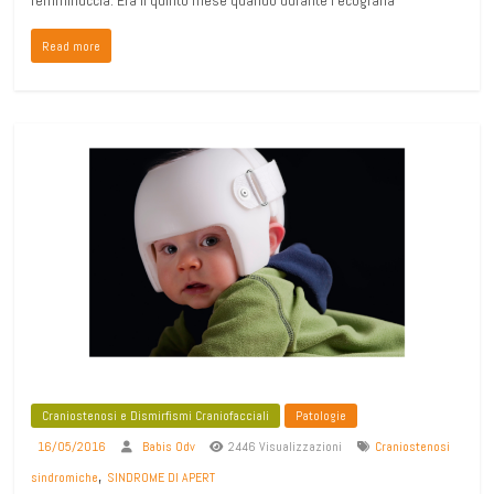
Read more
Craniostenosi e Dismirfismi Craniofacciali
Patologie
16/05/2016
Babis Odv
2446 Visualizzazioni
Craniostenosi
,
sindromiche
SINDROME DI APERT