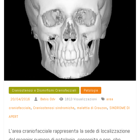
Craniostenosi e Dismirfismi Craniofacciali
Patologie
20/04/2016
Babis Odv
1813 Visualizzazioni
area
,
,
,
craniofacciale
Craniostenosi sindromiche
malattia di Crouzon
SINDROME DI
APERT
L’area craniofacciale rappresenta la sede di localizzazione
del maggior numero di patologie, congenite e non, che