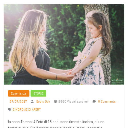
Esperienze
STORIE
27/07/2017
Babis Odv
2860 Visualizzazioni
0 Comments
SINDROME DI APERT
Io sono Teresa. All’età di 18 anni sono rimasta incinta, di una
femminuccia. Era il quinto mese quando durante l’ecografia