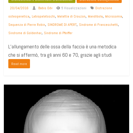
20/04/2016
Babis Odv
5 Visualizzazioni
Distrazione
,
,
,
,
,
osteogenetica
Labiopalatoschi
Malattia di Crouzon
Mandibola
Microsomia
,
,
,
Sequenza di Pierre Robin
SINDROME DI APERT
Sindrome di Franceschetti
,
Sindrome di Goldenhar
Sindrome di Pfeiffer
L’allungamento delle ossa della faccia è una metodica
che si affermò, tra gli anni 60 e 70, grazie agli studi
Read more