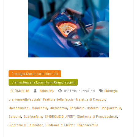
Chirurgia Craniomaxillofacciale
Craniostenosi e Dismirfismi Craniofacciali
20/04/2016
Babis Odv
1661 Visualizzazioni
Chirurgia
,
,
,
craniomaxillofacciale
Fratture della faccia
Malattia di Crouzon
,
,
,
,
,
,
Malocclusioni
Mandibola
Microsomia
Neoplasie
Osteomi
Plagiocefalia
,
,
,
,
Sarcomi
Scafocefalia
SINDROME DI APERT
Sindrome di Franceschetti
,
,
Sindrome di Goldenhar
Sindrome di Pfeiffer
Trigonocefalia