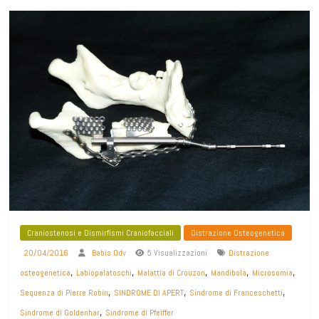
Craniostenosi e Dismirfismi Craniofacciali
Distrazione Osteogenetica
20/04/2016
Babis Odv
5 Visualizzazioni
Distrazione
,
,
,
,
,
osteogenetica
Labiopalatoschi
Malattia di Crouzon
Mandibola
Microsomia
,
,
,
Sequenza di Pierre Robin
SINDROME DI APERT
Sindrome di Franceschetti
,
Sindrome di Goldenhar
Sindrome di Pfeiffer