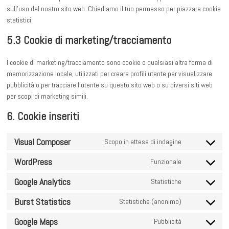
sull'uso del nostro sito web. Chiediamo il tuo permesso per piazzare cookie
statistici.
5.3 Cookie di marketing/tracciamento
I cookie di marketing/tracciamento sono cookie o qualsiasi altra forma di
memorizzazione locale, utilizzati per creare profili utente per visualizzare
pubblicità o per tracciare l'utente su questo sito web o su diversi siti web
per scopi di marketing simili.
6. Cookie inseriti
Visual Composer
Scopo in attesa di indagine
Consent
to
WordPress
Funzionale
Consent
service
to
Google Analytics
visual-
Statistiche
Consent
service
composer
to
Burst Statistics
wordpress
Statistiche (anonimo)
Consent
service
to
Google Maps
google-
Pubblicità
Consent