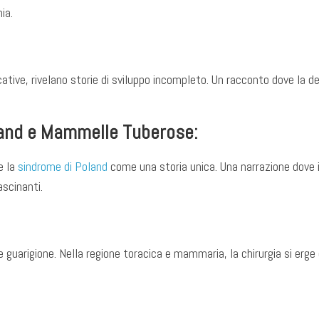
ia.
icative, rivelano storie di sviluppo incompleto. Un racconto dove l
land e Mammelle Tuberose:
e la
sindrome di Poland
come una storia unica. Una narrazione dove i
ascinanti.
e guarigione. Nella regione toracica e mammaria, la chirurgia si er