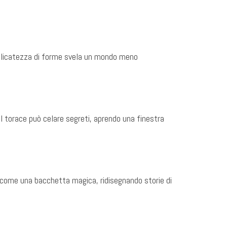
a delicatezza di forme svela un mondo meno
l torace può celare segreti, aprendo una finestra
ge come una bacchetta magica, ridisegnando storie di