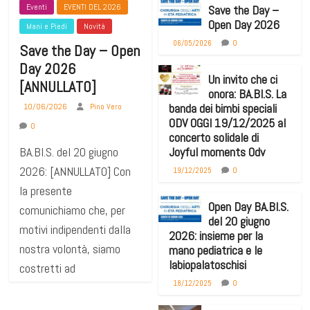
Eventi
EVENTI DEL 2026
Save the Day –
Open Day 2026
Mani e Piedi
Novità
0
06/05/2026
Save the Day – Open
Day 2026
Un invito che ci
[ANNULLATO]
onora: BA.BI.S. La
banda dei bimbi speciali
10/06/2026
Pino Vero
ODV OGGI 19/12/2025 al
0
concerto solidale di
BA.BI.S. del 20 giugno
Joyful moments Odv
2026: [ANNULLATO] Con
0
19/12/2025
la presente
Open Day BA.BI.S.
comunichiamo che, per
del 20 giugno
motivi indipendenti dalla
2026: insieme per la
nostra volontà, siamo
mano pediatrica e le
labiopalatoschisi
costretti ad
0
18/12/2025