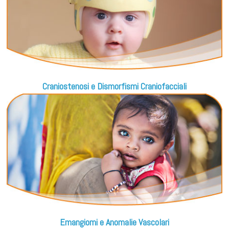
Craniostenosi e Dismorfismi Craniofacciali
Emangiomi e Anomalie Vascolari