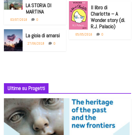
LA STORIA DI
Il libro di
MARTINA
Charlotte – A
Wonder story (di.
0
03/07/2018
R.J. Palacio)
0
La gioia di amarsi
05/05/2016
0
27/06/2018
Ultime su Progetti