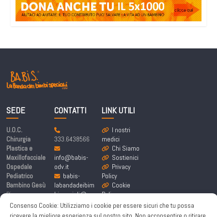
SEDE
CONTATTI
LINK UTILI
U.O.C.
I nostri
Chirurgia
333.6438566
medici
Plastica e
Chi Siamo
Maxillofacciale
info@babis-
Sostienici
Ospedale
odv.it
Privacy
Pediatrico
babis-
Policy
Bambino Gesù
labandadeibim
Cookie
Piazza
bispeciali@pe
Policy
Sant’Onofrio 4,
c.it
Consenso Cookie: Utilizziamo i cookie per essere sicuri che tu possa
00165 Roma
ricevere la migliore esperienza sul nostro sito. Non acconsentire o ritirare