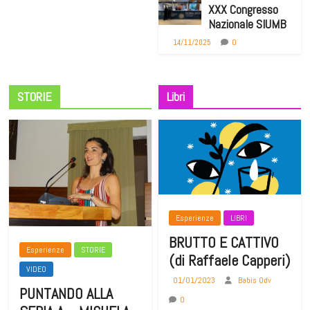
XXX Congresso
Nazionale SIUMB
0
14/11/2025
STORIE
Libri
Esperienze
LIBRI
BRUTTO E CATTIVO
Esperienze
STORIE
(di Raffaele Capperi)
VIDEO
01/01/2023
Babis Odv
PUNTANDO ALLA
0