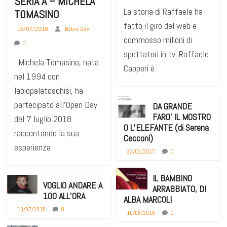
SERIA A – MICHELA
La storia di Raffaele ha
TOMASINO
fatto il giro del web e
15/07/2018
Babis Odv
commosso milioni di
0
spettatori in tv. Raffaele
Michela Tomasino, nata
Capperi è
nel 1994 con
labiopalatoschisi, ha
partecipato all’Open Day
DA GRANDE
FARO’ IL MOSTRO
del 7 luglio 2018
O L’ELEFANTE (di Serena
raccontando la sua
Cecconi)
esperienza
0
22/02/2017
IL BAMBINO
VOGLIO ANDARE A
ARRABBIATO, DI
100 ALL’ORA
ALBA MARCOLI
0
13/07/2018
0
10/06/2016