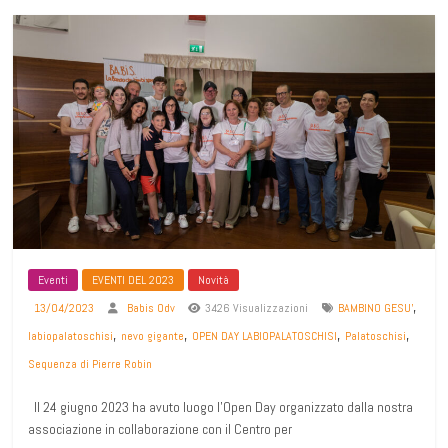
Eventi
EVENTI DEL 2023
Novità
,
13/04/2023
Babis Odv
3426 Visualizzazioni
BAMBINO GESU'
,
,
,
,
labiopalatoschisi
nevo gigante
OPEN DAY LABIOPALATOSCHISI
Palatoschisi
Sequenza di Pierre Robin
Il 24 giugno 2023 ha avuto luogo l’Open Day organizzato dalla nostra
associazione in collaborazione con il Centro per