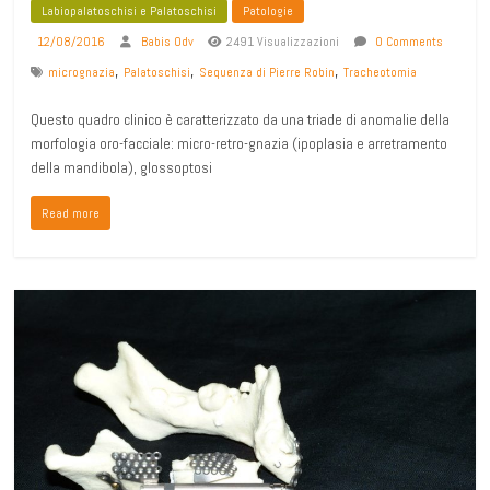
Labiopalatoschisi e Palatoschisi
Patologie
12/08/2016
Babis Odv
2491 Visualizzazioni
0 Comments
,
,
,
micrognazia
Palatoschisi
Sequenza di Pierre Robin
Tracheotomia
Questo quadro clinico è caratterizzato da una triade di anomalie della
morfologia oro-facciale: micro-retro-gnazia (ipoplasia e arretramento
della mandibola), glossoptosi
Read more