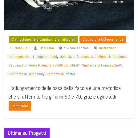
Craniostenosi e Dismirfismi Craniofacciali
Distrazione Osteogenetica
20/04/2016
Babis Odv
5 Visualizzazioni
Distrazione
,
,
,
,
,
osteogenetica
Labiopalatoschi
Malattia di Crouzon
Mandibola
Microsomia
,
,
,
Sequenza di Pierre Robin
SINDROME DI APERT
Sindrome di Franceschetti
,
Sindrome di Goldenhar
Sindrome di Pfeiffer
L’allungamento delle ossa della faccia è una metodica
che si affermò, tra gli anni 60 e 70, grazie agli studi
Read more
Ultime su Progetti