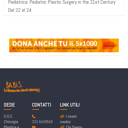
Pediatrica: Pediatric Plastic Surgery in the 21st Century
Dal 22 al 24
SEDE
CONTATTI
LINK UTILI
U.O.C.
I nostri
Chirurgia
333.6438566
medici
Plastica e
Chi Siamo