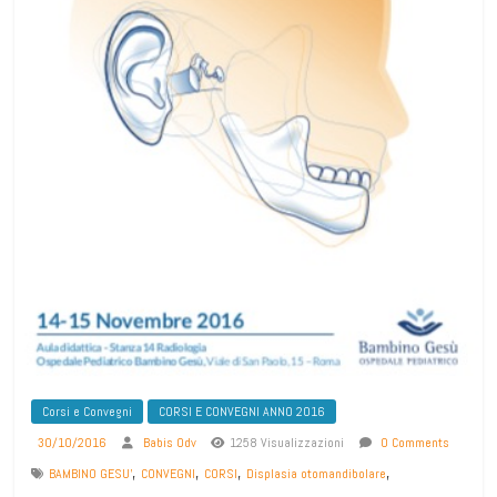
Corsi e Convegni
CORSI E CONVEGNI ANNO 2016
30/10/2016
Babis Odv
1258 Visualizzazioni
0 Comments
,
,
,
,
BAMBINO GESU'
CONVEGNI
CORSI
Displasia otomandibolare