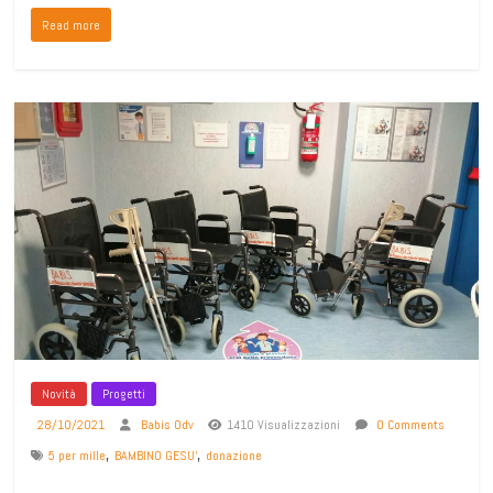
Read more
Novità
Progetti
28/10/2021
Babis Odv
1410 Visualizzazioni
0 Comments
,
,
5 per mille
BAMBINO GESU'
donazione