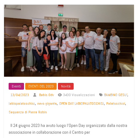
Eventi
EVENTI DEL 2023
Novità
,
13/04/2023
Babis Odv
3430 Visualizzazioni
BAMBINO GESU'
,
,
,
,
labiopalatoschisi
nevo gigante
OPEN DAY LABIOPALATOSCHISI
Palatoschisi
Sequenza di Pierre Robin
Il 24 giugno 2023 ha avuto luogo l’Open Day organizzato dalla nostra
associazione in collaborazione con il Centro per