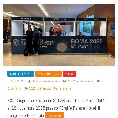
Corsi e Convegni
EVENTI DEL 2025
Novità
14/11/2025
Maria Teresa Peduto
719 Visualizzazioni
0
,
,
,
Comments
2025
congresso
Roma
siumb
XXX Congresso Nazionale SIUMB Tenutosi a Roma dal 15
al 18 novembre 2025 presso l’Ergife Palace Hotel, il
Congresso Nazionale
Read more