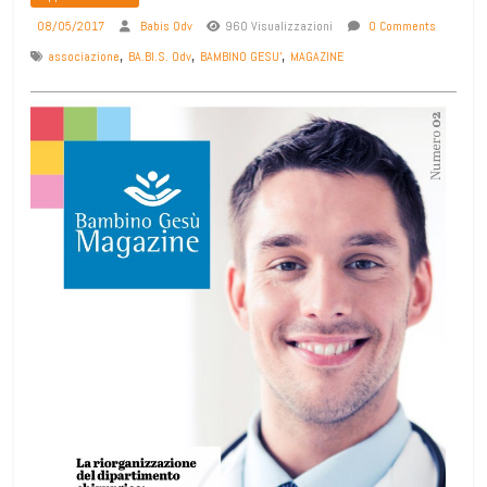
08/05/2017
Babis Odv
960 Visualizzazioni
0 Comments
,
,
,
associazione
BA.BI.S. Odv
BAMBINO GESU'
MAGAZINE