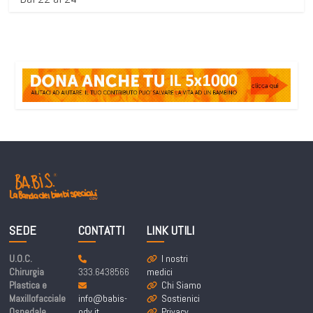
SEDE
CONTATTI
LINK UTILI
U.O.C.
I nostri
Chirurgia
333.6438566
medici
Plastica e
Chi Siamo
Maxillofacciale
info@babis-
Sostienici
Ospedale
odv.it
Privacy