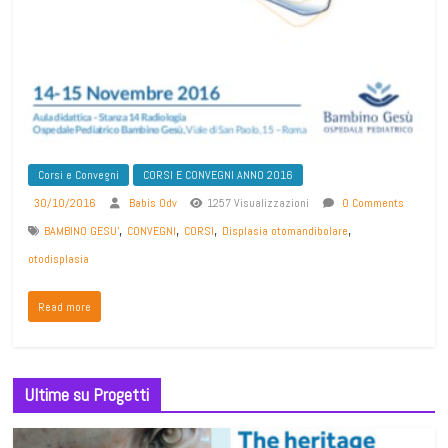
Corsi e Convegni
CORSI E CONVEGNI ANNO 2016
30/10/2016
Babis Odv
1257 Visualizzazioni
0 Comments
,
,
,
,
BAMBINO GESU'
CONVEGNI
CORSI
Displasia otomandibolare
otodisplasia
Read more
Ultime su Progetti