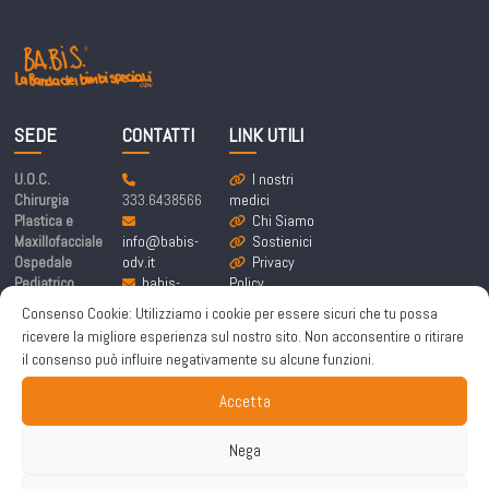
SEDE
CONTATTI
LINK UTILI
U.O.C.
I nostri
Chirurgia
333.6438566
medici
Plastica e
Chi Siamo
Maxillofacciale
info@babis-
Sostienici
Ospedale
odv.it
Privacy
Pediatrico
babis-
Policy
Bambino Gesù
labandadeibim
Cookie
Consenso Cookie: Utilizziamo i cookie per essere sicuri che tu possa
Piazza
bispeciali@pe
Policy
ricevere la migliore esperienza sul nostro sito. Non acconsentire o ritirare
Sant’Onofrio 4,
c.it
il consenso può influire negativamente su alcune funzioni.
00165 Roma
Accetta
Nega
Copyright © 2026
Ba.Bi.S. odv
. All rights reserved. | Sito a cura di
Made