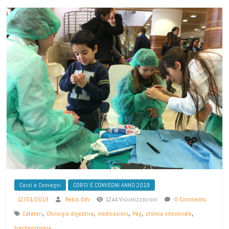
Corsi e Convegni
CORSI E CONVEGNI ANNO 2019
12/01/2019
Babis Odv
1244 Visualizzazioni
0 Comments
,
,
,
,
,
Cateteri
Chirurgia digestiva
medicazioni
Peg
stomia intestinale
tracheostomia