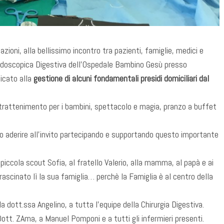
ioni, alla bellissimo incontro tra pazienti, famiglie, medici e
Endoscopica Digestiva dell’Ospedale Bambino Gesù presso
icato alla
gestione di alcuni fondamentali presidi domiciliari dal
intrattenimento per i bambini, spettacolo e magia, pranzo a buffet
to aderire all’invito partecipando e supportando questo importante
ccola scout Sofia, al fratello Valerio, alla mamma, al papà e ai
rascinato lì la sua famiglia… perchè la Famiglia è al centro della
alla dott.ssa Angelino, a tutta l’equipe della Chirurgia Digestiva.
Dott. ZAma, a Manuel Pomponi e a tutti gli infermieri presenti.