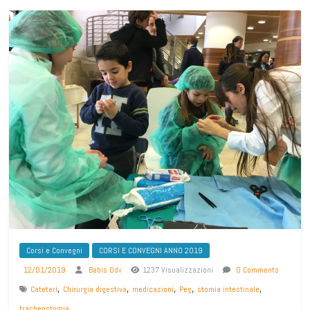
Corsi e Convegni
CORSI E CONVEGNI ANNO 2019
12/01/2019
Babis Odv
1237 Visualizzazioni
0 Comments
,
,
,
,
,
Cateteri
Chirurgia digestiva
medicazioni
Peg
stomia intestinale
tracheostomia