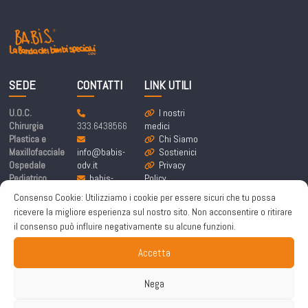
SEDE
CONTATTI
LINK UTILI
U.O.C.
I nostri
Chirurgia
333.6438566
medici
Plastica e
Chi Siamo
Maxillofacciale
info@babis-
Sostienici
Ospedale
odv.it
Privacy
Pediatrico
babis-
Policy
Bambino Gesù
labandadeibim
Cookie
Consenso Cookie: Utilizziamo i cookie per essere sicuri che tu possa
Piazza
bispeciali@pe
Policy
ricevere la migliore esperienza sul nostro sito. Non acconsentire o ritirare
Sant’Onofrio 4,
c.it
il consenso può influire negativamente su alcune funzioni.
00165 Roma
Accetta
Nega
Copyright © 2026
Ba.Bi.S. odv
. All rights reserved. | Sito a cura di
Made