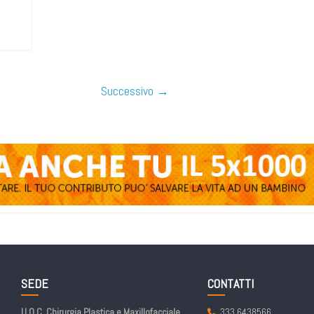
Successivo →
SEDE
CONTATTI
U.O.C. Chirurgia Plastica e Maxillofacciale
333.6438566