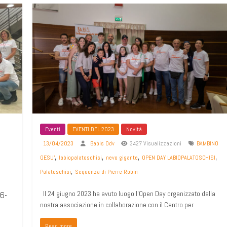
Eventi
EVENTI DEL 2023
Novità
13/04/2023
Babis Odv
3427 Visualizzazioni
BAMBINO
,
,
,
,
GESU'
labiopalatoschisi
nevo gigante
OPEN DAY LABIOPALATOSCHISI
,
Palatoschisi
Sequenza di Pierre Robin
6-
Il 24 giugno 2023 ha avuto luogo l’Open Day organizzato dalla
nostra associazione in collaborazione con il Centro per
Read more