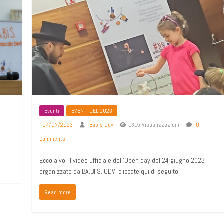
Eventi
EVENTI DEL 2023
04/07/2023
Babis Odv
1315 Visualizzazioni
0
Comments
Ecco a voi il video ufficiale dell’Open day del 24 giugno 2023
organizzato da BA.BI.S. ODV: cliccate qui di seguito
Read more