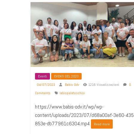
Eventi
EVENTI DEL 2023
04/07/2023
Babis Odv
1216 Visualizzazioni
0
Comments
labiopalatoschisi
https://www.babis-odv.it/wp/wp-
content/uploads/2023/07/d68a00af-3e60-435
853e-db77961c6304.mp4
Read more