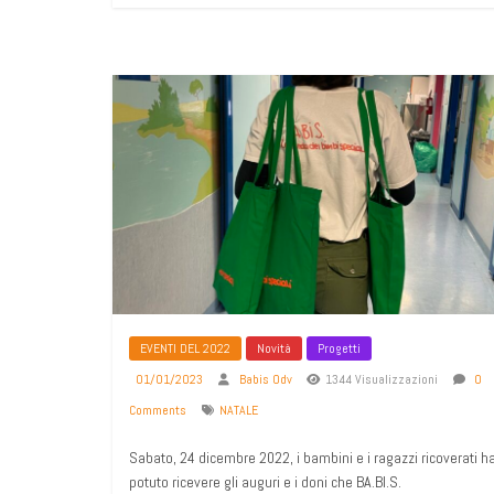
EVENTI DEL 2022
Novità
Progetti
01/01/2023
Babis Odv
1344 Visualizzazioni
0
Comments
NATALE
Sabato, 24 dicembre 2022, i bambini e i ragazzi ricoverati 
potuto ricevere gli auguri e i doni che BA.BI.S.