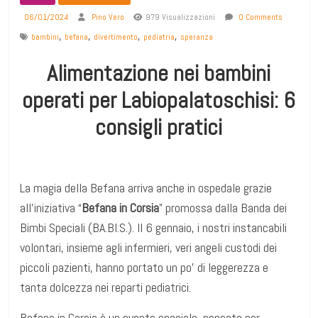
06/01/2024
Pino Vero
979 Visualizzazioni
0 Comments
,
,
,
,
bambini
befana
divertimento
pediatria
speranza
Alimentazione nei bambini
operati per Labiopalatoschisi: 6
consigli pratici
La magia della Befana arriva anche in ospedale grazie
all’iniziativa “
Befana in Corsia
” promossa dalla Banda dei
Bimbi Speciali (BA.BI.S.). Il 6 gennaio, i nostri instancabili
volontari, insieme agli infermieri, veri angeli custodi dei
piccoli pazienti, hanno portato un po’ di leggerezza e
tanta dolcezza nei reparti pediatrici.
Befana in Corsia è un evento speciale, pensato per