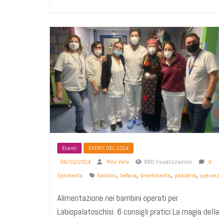
Eventi
EVENTI DEL 2024
06/01/2024
Pino Vero
980 Visualizzazioni
0
,
,
,
,
Comments
bambini
befana
divertimento
pediatria
speran
Alimentazione nei bambini operati per
Labiopalatoschisi: 6 consigli pratici La magia della