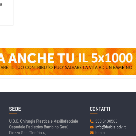
va
SEDE
CONTATTI
U.O.C. Chirurgia Plastica e Maxillofacciale
333.6438566
Ospedale Pediatrico Bambino Gesù
info@babis-odv.it
Piazza Sant’Onofrio 4,
babis-