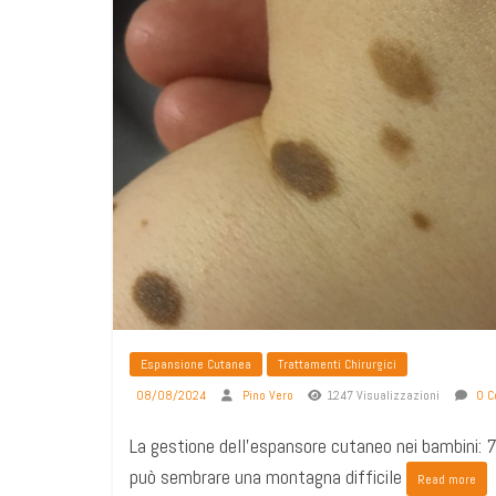
Espansione Cutanea
Trattamenti Chirurgici
08/08/2024
Pino Vero
1247 Visualizzazioni
0 C
La gestione dell'espansore cutaneo nei bambini: 7
può sembrare una montagna difficile
Read more