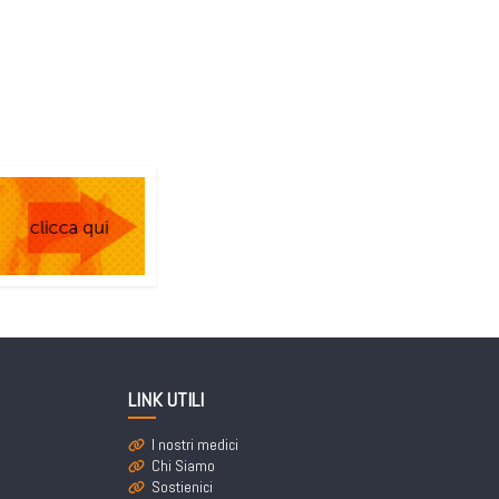
LINK UTILI
I nostri medici
Chi Siamo
Sostienici