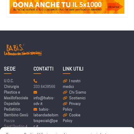
SEDE
CONTATTI
LINK UTILI
U.O.C.
I nostri
Chirurgia
333.6438566
medici
Plastica e
Chi Siamo
Maxillofacciale
info@babis-
Sostienici
Ospedale
odv.it
Privacy
Pediatrico
babis-
Policy
Bambino Gesù
labandadeibim
Cookie
Piazza
bispeciali@pe
Policy
Sant’Onofrio 4,
c.it
00165 Roma