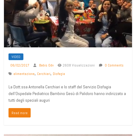
VIDEO
06/02/2017
Babis Odv
2608 Visualizzazioni
0 Comments
,
,
alimentazione
Cerchiari
Disfagia
La Dott.ssa Antonella Cerchiari e lo staff del Servizio Disfagia
dell’Ospedale Pediatrico Bambino Gesù di Palidoro hanno indirizzato a
tutti degli speciali auguri
Read more