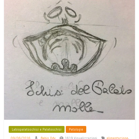
Labiopalatoschisi e Palatoschisi
Patologie
,
09/06/2016
Babis Odv
1619 Visualizzazioni
alimentazione