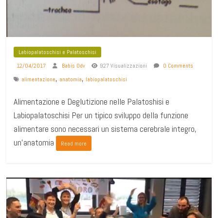
Labiopalatoschisi e Palatoschisi
12/04/2017
Babis Odv
927 Visualizzazioni
0 Comments
,
,
alimentazione
anatomia
labiopalatoschisi
Alimentazione e Deglutizione nelle Palatoshisi e
Labiopalatoschisi Per un tipico sviluppo della funzione
alimentare sono necessari un sistema cerebrale integro,
un’anatomia
Read more