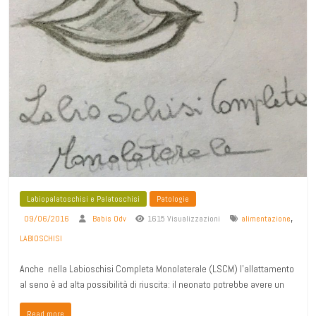
Labiopalatoschisi e Palatoschisi
Patologie
,
09/06/2016
Babis Odv
1615 Visualizzazioni
alimentazione
LABIOSCHISI
Anche nella Labioschisi Completa Monolaterale (LSCM) l’allattamento
al seno è ad alta possibilità di riuscita: il neonato potrebbe avere un
Read more