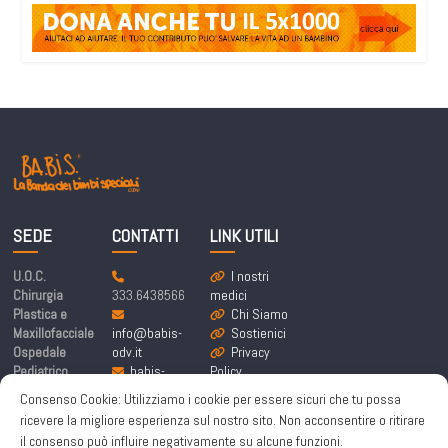
SEDE
CONTATTI
LINK UTILI
U.O.C.
I nostri
Chirurgia
333.6438566
medici
Plastica e
Chi Siamo
Maxillofacciale
info@babis-
Sostienici
Ospedale
odv.it
Privacy
Pediatrico
babis-
Policy
Bambino Gesù
labandadeibim
Cookie
Consenso Cookie: Utilizziamo i cookie per essere sicuri che tu possa
Piazza
bispeciali@pe
Policy
ricevere la migliore esperienza sul nostro sito. Non acconsentire o ritirare
Sant’Onofrio 4,
c.it
il consenso può influire negativamente su alcune funzioni.
00165 Roma