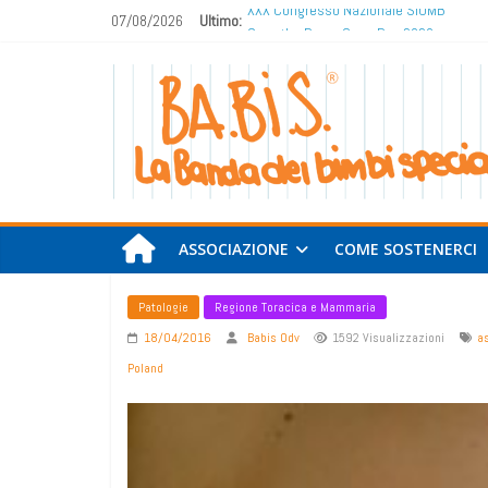
Salta
07/08/2026
Ultimo:
XXX Congresso Nazionale SIUMB
al
Save the Day – Open Day 2026
[ANNULLATO]
Ba.Bi.S.
contenuto
Save the Day – Open Day 2026
Un invito che ci onora: BA.BI.S. La banda
odv
dei bimbi speciali ODV OGGI 19/12/2025
concerto solidale di Joyful moments Od
Open Day BA.BI.S. del 20 giugno 2026:
La
insieme per la mano pediatrica e le
Banda
labiopalatoschisi
dei
ASSOCIAZIONE
COME SOSTENERCI
Bimbi
Speciali
Patologie
Regione Toracica e Mammaria
18/04/2016
Babis Odv
1592 Visualizzazioni
a
Poland