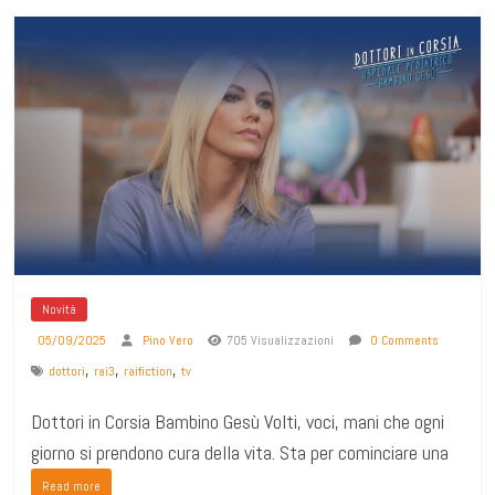
Novità
05/09/2025
Pino Vero
705 Visualizzazioni
0 Comments
,
,
,
dottori
rai3
raifiction
tv
Dottori in Corsia Bambino Gesù Volti, voci, mani che ogni
giorno si prendono cura della vita. Sta per cominciare una
Read more