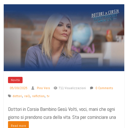
Novità
05/09/2025
Pino Vero
711 Visualizzazioni
0 Comments
,
,
,
dottori
rai3
raifiction
tv
Dottori in Corsia Bambino Gesù Volti, voci, mani che ogni
giorno si prendono cura della vita. Sta per cominciare una
Read more