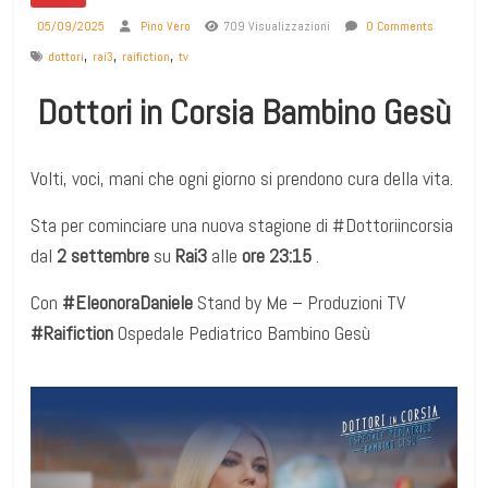
05/09/2025
Pino Vero
709 Visualizzazioni
0 Comments
,
,
,
dottori
rai3
raifiction
tv
Dottori in Corsia Bambino Gesù
Volti, voci, mani che ogni giorno si prendono cura della vita.
Sta per cominciare una nuova stagione di #Dottoriincorsia
dal
2 settembre
su
Rai3
alle
ore 23:15
.
Con
#EleonoraDaniele
Stand by Me – Produzioni TV
#Raifiction
Ospedale Pediatrico Bambino Gesù