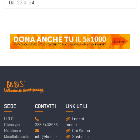
Dal 22 al 24
SEDE
CONTATTI
LINK UTILI
U.O.C.
I nostri
Chirurgia
333.6438566
medici
Plastica e
Chi Siamo
Maxillofacciale
info@babis-
Sostienici