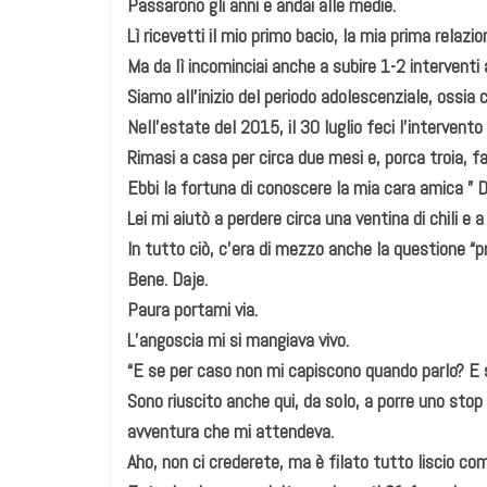
Passarono gli anni e andai alle medie.
Lì ricevetti il mio primo bacio, la mia prima relazio
Ma da lì incominciai anche a subire 1-2 interventi 
Siamo all’inizio del periodo adolescenziale, ossia
Nell’estate del 2015, il 30 luglio feci l’intervent
Rimasi a casa per circa due mesi e, porca troia, 
Ebbi la fortuna di conoscere la mia cara amica ” 
Lei mi aiutò a perdere circa una ventina di chili e a
In tutto ciò, c’era di mezzo anche la questione “pr
Bene. Daje.
Paura portami via.
L’angoscia mi si mangiava vivo.
“E se per caso non mi capiscono quando parlo? E 
Sono riuscito anche qui, da solo, a porre uno sto
avventura che mi attendeva.
Aho, non ci crederete, ma è filato tutto liscio come