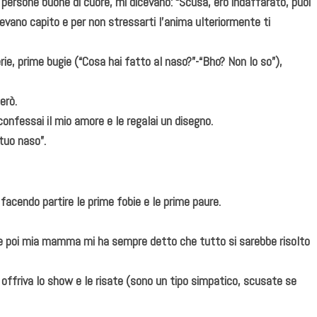
 persone buone di cuore, mi dicevano: “Scusa, ero indaffarato, puoi
evano capito e per non stressarti l’anima ulteriormente ti
ie, prime bugie (“Cosa hai fatto al naso?”-“Bho? Non lo so”),
erò.
confessai il mio amore e le regalai un disegno.
 tuo naso”.
facendo partire le prime fobie e le prime paure.
 e poi mia mamma mi ha sempre detto che tutto si sarebbe risolto
e offriva lo show e le risate (sono un tipo simpatico, scusate se