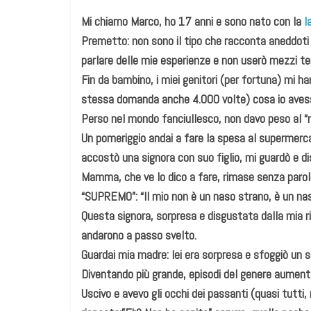
Mi chiamo Marco, ho 17 anni e sono nato con la
l
Premetto: non sono il tipo che racconta aneddoti 
parlare delle mie esperienze e non userò mezzi te
Fin da bambino, i miei genitori (per fortuna) mi h
stessa domanda anche 4.000 volte) cosa io avessi 
Perso nel mondo fanciullesco, non davo peso al “
Un pomeriggio andai a fare la spesa al supermercat
accostò una signora con suo figlio, mi guardò e d
Mamma, che ve lo dico a fare, rimase senza parol
“SUPREMO”: “Il mio non è un naso strano, è un na
Questa signora, sorpresa e disgustata dalla mia r
andarono a passo svelto.
Guardai mia madre: lei era sorpresa e sfoggiò un so
Diventando più grande, episodi del genere aument
Uscivo e avevo gli occhi dei passanti (quasi tutti