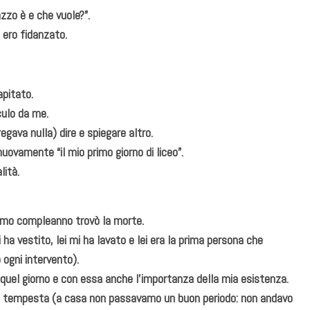
zo è e che vuole?”.
 ero fidanzato.
apitato.
culo da me.
egava nulla) dire e spiegare altro.
uovamente “il mio primo giorno di liceo”.
lità.
simo compleanno trovò la morte.
 ha vestito, lei mi ha lavato e lei era la prima persona che
 ogni intervento).
 quel giorno e con essa anche l’importanza della mia esistenza.
la tempesta (a casa non passavamo un buon periodo: non andavo