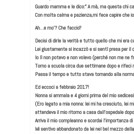
Guardo mamma e le dico:” A mà, ma questa chi caz
Con molta calma e pazienza,mi fece capire che io
Ah…e mo’? Che faccio?
Decisi di dirle la verità e tutto quello che mi era c
Lei giustamente si incazzò e si sentì presa per il 
Io lì non potevo e non volevo (perché non me ne fr
Torno a scuola circa due settimane dopo e rifeci n
Passa il tempo e tutto stava tornando alla norma
Ed eccoci a febbraio 2017!
Nonna si ammala e 4 giorni prima del mio sedice
(Ero legato a mia nonna: lei mi ha cresciuto, lei mi
attendeva il mio ritorno a casa dall’ospedale dopo
Arriva il mio compleanno e scordai l’importanza di
Mi sentivo abbandonato da lei nel bel mezzo del