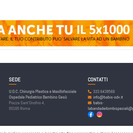
SEDE
CONTATTI
U.O.C. Chirurgia Plastica e Maxillofacciale
333.6438566
Ospedale Pediatrico Bambino Gesù
info@babis-odv.it
Piazza Sant’Onofrio 4,
babis-
00165 Roma
labandadeibimbispeciali@p