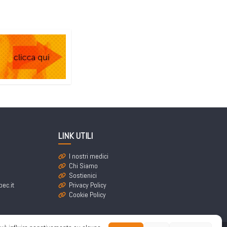
LINK UTILI
I nostri medici
Chi Siamo
Sostienici
ec.it
Privacy Policy
Cookie Policy