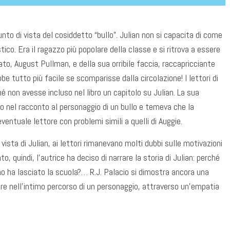
punto di vista del cosiddetto “bullo”. Julian non si capacita di come
ico. Era il ragazzo più popolare della classe e si ritrova a essere
to, August Pullman, e della sua orribile faccia, raccapricciante
 tutto più facile se scomparisse dalla circolazione! I lettori di
 non avesse incluso nel libro un capitolo su Julian. La sua
o nel racconto al personaggio di un bullo e temeva che la
eventuale lettore con problemi simili a quelli di Auggie.
ista di Julian, ai lettori rimanevano molti dubbi sulle motivazioni
quindi, l’autrice ha deciso di narrare la storia di Julian: perché
no ha lasciato la scuola?… R.J. Palacio si dimostra ancora una
ore nell’intimo percorso di un personaggio, attraverso un’empatia