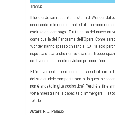
Trama:
Il libro di Julian racconta la storia di Wonder dal 
siano andate le cose durante l’ultimo anno scolast
escluso dai compagni. Tutta colpa del nuovo arriva
come quella del Fantasma dell’Opera. Come sarebbe
Wonder hanno spesso chiesto a R.J. Palacio perché
risposta è stata che non voleva dare troppo spazi
cattiveria delle parole di Julian potesse ferire un 
Effettivamente, però, non conoscendo il punto di v
del suo crudele comportamento. In questo racconto, 
non è andato in gita scolastica? Perché a fine an
volta maestra nella capacità di immergere il lett
totale.
Autore: R. J. Palacio