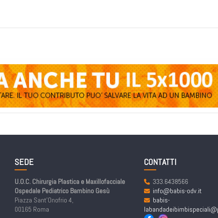
SEDE
CONTATTI
U.O.C. Chirurgia Plastica e Maxillofacciale
333.6438566
Ospedale Pediatrico Bambino Gesù
info@babis-odv.it
Piazza Sant’Onofrio 4,
babis-
00165 Roma
labandadeibimbispeciali@p