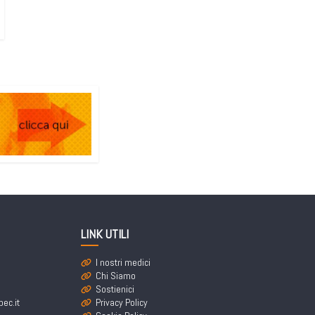
LINK UTILI
I nostri medici
Chi Siamo
Sostienici
ec.it
Privacy Policy