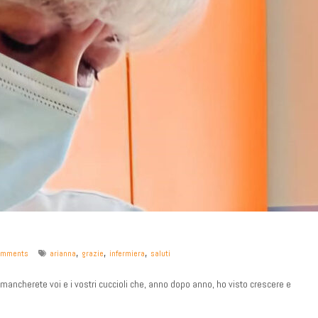
,
,
,
omments
arianna
grazie
infermiera
saluti
 mancherete voi e i vostri cuccioli che, anno dopo anno, ho visto crescere e