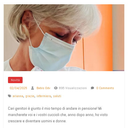
Novità
02/04/2025
Babis Odv
895 Visualizzazioni
0 Comments
,
,
,
arianna
grazie
infermiera
saluti
Cari genitori è giunto il mio tempo di andare in pensione! Mi
mancherete voi e i vostri cuccioli che, anno dopo anno, ho visto
crescere e diventare uomini e donne.