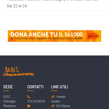
Dal 22 al 24
SEDE
CONTATTI
LINK UTILI
U.O.C.
I nostri
Chirurgia
333.6438566
medici
Plastica e
Chi Siamo