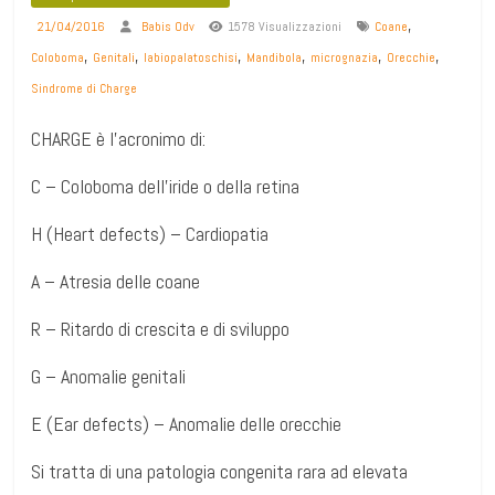
,
21/04/2016
Babis Odv
1578 Visualizzazioni
Coane
,
,
,
,
,
,
Coloboma
Genitali
labiopalatoschisi
Mandibola
micrognazia
Orecchie
Sindrome di Charge
CHARGE è l’acronimo di:
C – Coloboma dell’iride o della retina
H (Heart defects) – Cardiopatia
A – Atresia delle coane
R – Ritardo di crescita e di sviluppo
G – Anomalie genitali
E (Ear defects) – Anomalie delle orecchie
Si tratta di una patologia congenita rara ad elevata