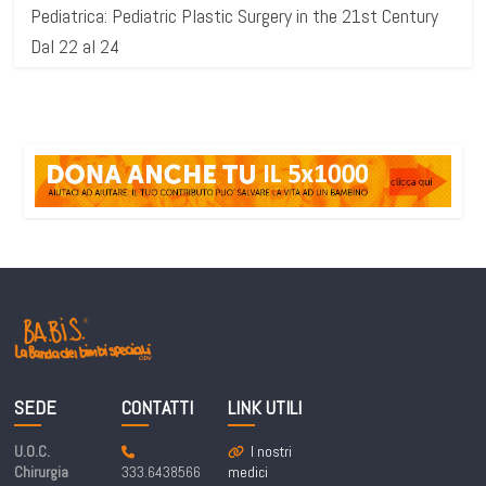
Pediatrica: Pediatric Plastic Surgery in the 21st Century
Dal 22 al 24
SEDE
CONTATTI
LINK UTILI
U.O.C.
I nostri
Chirurgia
333.6438566
medici