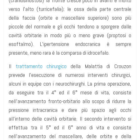
(craniosinostosi) la fronte cresce poco in avanti e molto
verso l’alto (turricefalia); le ossa della parte centrale
della faccia (orbite e mascellare superiore) sono più
piccole del normale e gli occhi tendono a sporgere dalle
cavità orbitarie in modo più o meno grave (proptosi o
esoftalmo). L’ipertensione endocranica è sempre
presente, meno rara è la comparsa di idrocefalo.
Il
trattamento chirurgico
della Malattia di Crouzon
prevede l’esecuzione di numerosi interventi chirurgici,
alcuni in equipe con i neurochirurghi. La prima operazione,
da eseguire tra il 4° ed il 6° mese di vita, consiste
nell’avanzamento fronto-orbitario allo scopo di ridurre la
pressione intracranica e dare più spazio agli occhi
all’interno delle cavità orbitarie. Il secondo intervento si
effettua tra il 5° ed il 6° anno di vita e consiste
nell’avanzamento del mascellare, delle orbite e della