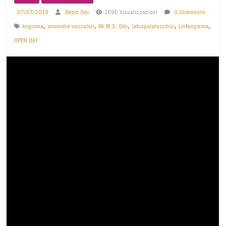
07/07/2019
Babis Odv
1696 Visualizzazioni
0 Comments
,
,
,
,
,
Angioma
anomalie vascolari
BA.BI.S. Odv
labiopalatoschisi
Linfangioma
OPEN DAY
Vi raccontiamo con orgoglio e grandissima soddisfazione
la giornata del 22 giugno 2019 trascorsa in compagnia di
poco più di 300 persone tra informazioni scientifiche,
racconti di esperienze, animazione, spettacolo,
gioco/simulazione, magia, musica e condivisione di