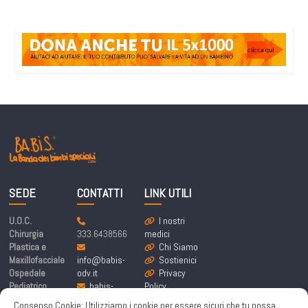
SEDE
CONTATTI
LINK UTILI
U.O.C.
I nostri
Chirurgia
333.6438566
medici
Plastica e
Chi Siamo
Maxillofacciale
info@babis-
Sostienici
Ospedale
odv.it
Privacy
Pediatrico
babis-
Policy
Bambino Gesù
labandadeibim
Cookie
Consenso Cookie: Utilizziamo i cookie per essere sicuri che tu possa