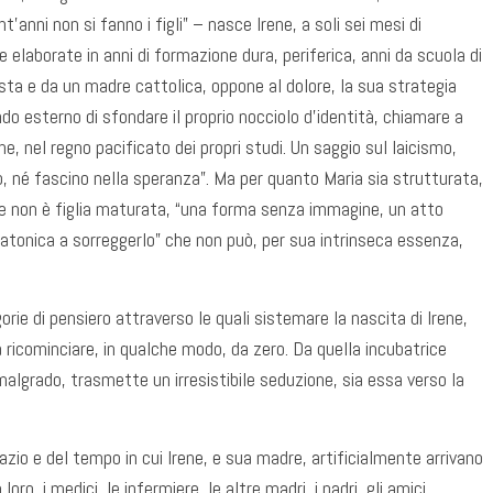
’anni non si fanno i figli” – nasce Irene, a soli sei mesi di
e elaborate in anni di formazione dura, periferica, anni da scuola di
ta e da un madre cattolica, oppone al dolore, la sua strategia
do esterno di sfondare il proprio nocciolo d’identità, chiamare a
ne, nel regno pacificato dei propri studi. Un saggio sul laicismo,
o, né fascino nella speranza”. Ma per quanto Maria sia strutturata,
he non è figlia maturata, “una forma senza immagine, un atto
latonica a sorreggerlo” che non può, per sua intrinseca essenza,
ie di pensiero attraverso le quali sistemare la nascita di Irene,
 ricominciare, in qualche modo, da zero. Da quella incubatrice
algrado, trasmette un irresistibile seduzione, sia essa verso la
pazio e del tempo in cui Irene, e sua madre, artificialmente arrivano
oro, i medici, le infermiere, le altre madri, i padri, gli amici