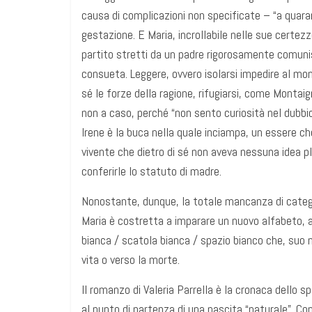
causa di complicazioni non specificate – “a quarant
gestazione. E Maria, incrollabile nelle sue certezz
partito stretti da un padre rigorosamente comunis
consueta. Leggere, ovvero isolarsi impedire al mon
sé le forze della ragione, rifugiarsi, come Montaig
non a caso, perché “non sento curiosità nel dubbi
Irene è la buca nella quale inciampa, un essere c
vivente che dietro di sé non aveva nessuna idea p
conferirle lo statuto di madre.
Nonostante, dunque, la totale mancanza di categor
Maria è costretta a imparare un nuovo alfabeto, a
bianca / scatola bianca / spazio bianco che, suo m
vita o verso la morte.
Il romanzo di Valeria Parrella è la cronaca dello s
al punto di partenza di una nascita “naturale”. Con l