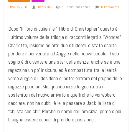
05/05/2016
Babis Odv
2164 Visualizzazioni
0 Comments
Dopo ”Il libro di Julian” e “Il libro di Christopher” questo è
l’ultimo volume della trilogia di racconti legati a ”Wonder”.
Charlotte, insieme ad altri due studenti, è stata scelta
per dare il benvenuto ad Auggie nella nuova scuola. Il suo
sogno è di diventare una star della danza, anche se è una
ragazzina un po’ insicura, ed è combattuta tra la lealtà
verso Auggie e il desiderio di poter entrare nel gruppo delle
ragazze popolari. Ma, quando inizia la guerra tra i
sostenitori del nuovo arrivato e quelli che lo vorrebbero
cacciare, non ha dubbi: è lei a passare a Jack la lista di
“chi sta con chi”. Perché in nome dell’amicizia, prima o poi
bisogna essere capaci di prendere posizione…