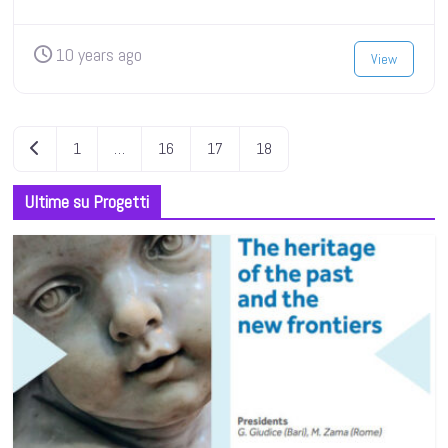
10 years ago
View
Posts
Newer posts
1
…
16
17
18
navigation
Ultime su Progetti