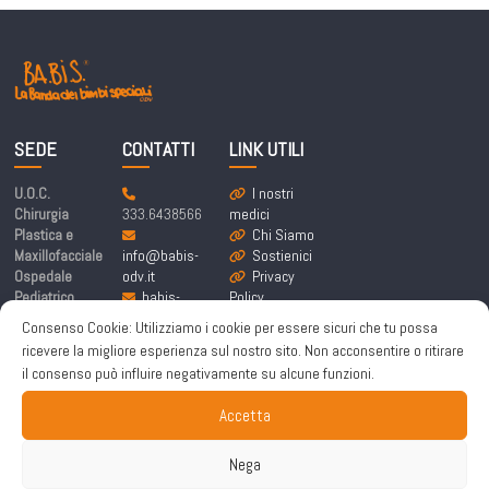
SEDE
CONTATTI
LINK UTILI
U.O.C.
I nostri
Chirurgia
333.6438566
medici
Plastica e
Chi Siamo
Maxillofacciale
info@babis-
Sostienici
Ospedale
odv.it
Privacy
Pediatrico
babis-
Policy
Bambino Gesù
labandadeibim
Cookie
Consenso Cookie: Utilizziamo i cookie per essere sicuri che tu possa
Piazza
bispeciali@pe
Policy
ricevere la migliore esperienza sul nostro sito. Non acconsentire o ritirare
Sant’Onofrio 4,
c.it
il consenso può influire negativamente su alcune funzioni.
00165 Roma
Accetta
Nega