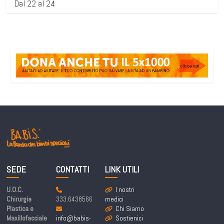
Dal 22 al 24
SEDE
CONTATTI
LINK UTILI
U.O.C.
I nostri
Chirurgia
333.6438566
medici
Plastica e
Chi Siamo
Maxillofacciale
info@babis-
Sostienici