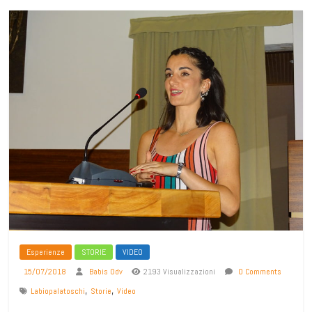
Esperienze
STORIE
VIDEO
15/07/2018
Babis Odv
2193 Visualizzazioni
0 Comments
,
,
Labiopalatoschi
Storie
Video