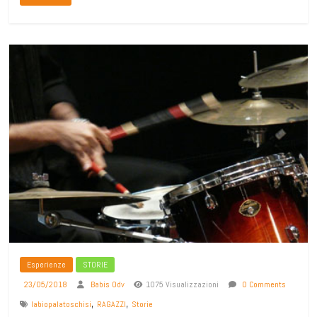
Esperienze
STORIE
23/05/2018
Babis Odv
1075 Visualizzazioni
0 Comments
,
,
labiopalatoschisi
RAGAZZI
Storie