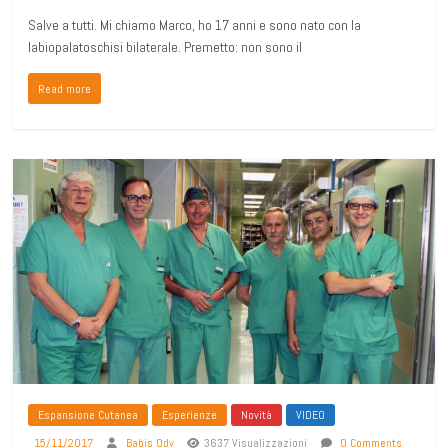
Salve a tutti. Mi chiamo Marco, ho 17 anni e sono nato con la
labiopalatoschisi bilaterale. Premetto: non sono il
Read more
Espansione Cutanea
Esperienze
Novità
VIDEO
15/11/2017
Babis Odv
3637 Visualizzazioni
0 Comments