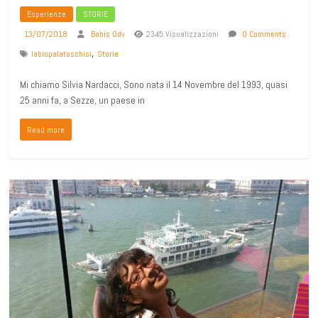
Esperienze
STORIE
13/07/2018
Babis Odv
2345 Visualizzazioni
0 Comments
,
labiopalatoschisi
Storie
Mi chiamo Silvia Nardacci, Sono nata il 14 Novembre del 1993, quasi
25 anni fa, a Sezze, un paese in
Read more