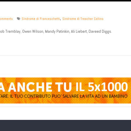
,
omments
Sindrome di Franceschetti
Sindrome di Treacher Collins
ob Tremblay, Owen Wilson, Mandy Patinkin, Ali Liebert, Daveed Diggs.