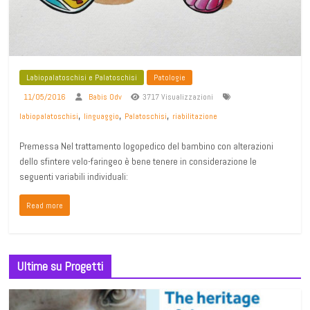
Labiopalatoschisi e Palatoschisi
Patologie
11/05/2016
Babis Odv
3717 Visualizzazioni
,
,
,
labiopalatoschisi
linguaggio
Palatoschisi
riabilitazione
Premessa Nel trattamento logopedico del bambino con alterazioni
dello sfintere velo-faringeo è bene tenere in considerazione le
seguenti variabili individuali:
Read more
Ultime su Progetti