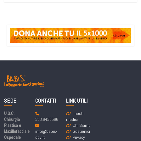
SEDE
CONTATTI
LINK UTILI
U.O.C.
I nostri
Chirurgia
333.6438566
medici
Plastica e
Chi Siamo
Maxillofacciale
info@babis-
Sostienici
Ospedale
odv.it
Privacy