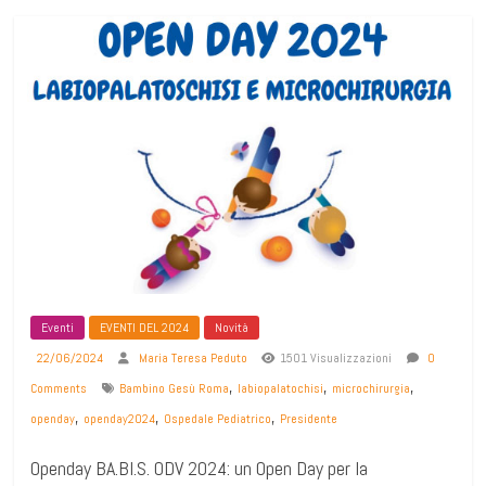
Eventi
EVENTI DEL 2024
Novità
22/06/2024
Maria Teresa Peduto
1501 Visualizzazioni
0
,
,
,
Comments
Bambino Gesù Roma
labiopalatochisi
microchirurgia
,
,
,
openday
openday2024
Ospedale Pediatrico
Presidente
Openday BA.BI.S. ODV 2024: un Open Day per la