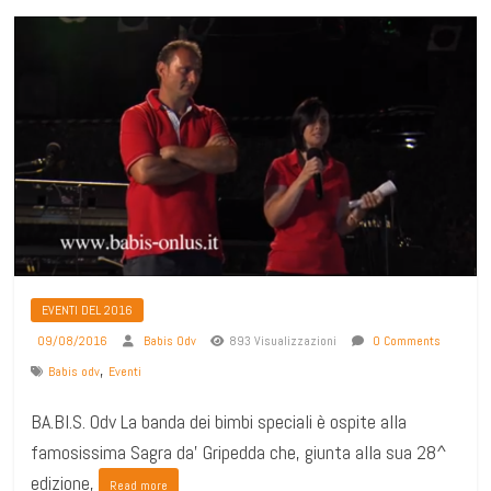
EVENTI DEL 2016
09/08/2016
Babis Odv
893 Visualizzazioni
0 Comments
,
Babis odv
Eventi
BA.BI.S. Odv La banda dei bimbi speciali è ospite alla
famosissima Sagra da' Gripedda che, giunta alla sua 28^
edizione,
Read more