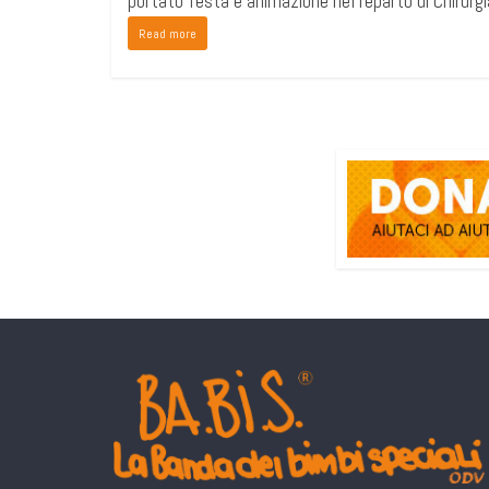
portato festa e animazione nel reparto di Chirurgi
Read more