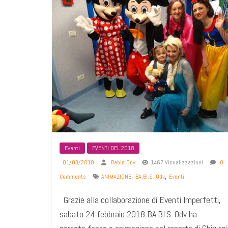
Eventi
EVENTI DEL 2018
01/03/2018
Babis Odv
1467 Visualizzazioni
0
,
,
Comments
ANIMAZIONE
BA.BI.S. Odv
Eventi
Grazie alla collaborazione di Eventi Imperfetti,
sabato 24 febbraio 2018 BA.BI.S. Odv ha