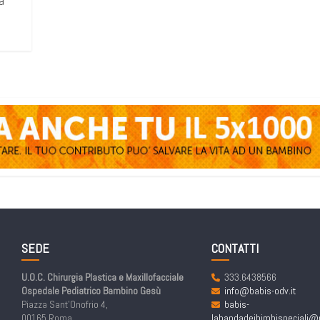
a
SEDE
CONTATTI
U.O.C. Chirurgia Plastica e Maxillofacciale
333.6438566
Ospedale Pediatrico Bambino Gesù
info@babis-odv.it
Piazza Sant’Onofrio 4,
babis-
00165 Roma
labandadeibimbispeciali@p