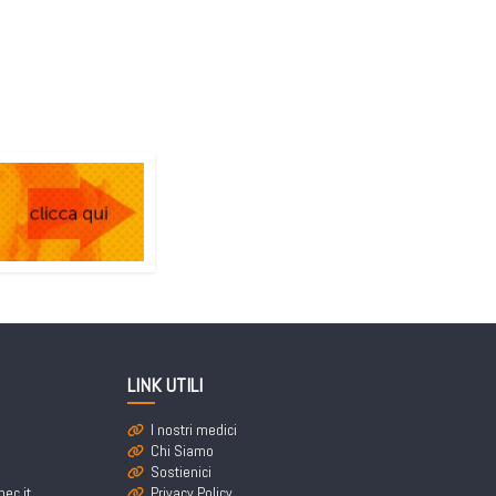
LINK UTILI
I nostri medici
Chi Siamo
Sostienici
ec.it
Privacy Policy