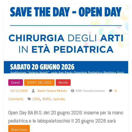
Eventi
EVENTI DEL 2026
Novità
18/12/2025
Maria Teresa Peduto
686 Visualizzazioni
0
,
,
Comments
2026
BABIS
openday
Open Day BA.BI.S. del 20 giugno 2026: insieme per la mano
pediatrica e le labiopalatoschisi Il 20 giugno 2026 sarà
Read more