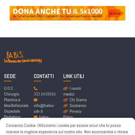
SEDE
CONTATTI
LINK UTILI
U.O.C.
I nostri
Chirurgia
333.6438566
medici
Plastica e
Chi Siamo
Maxillofacciale
info@babis-
Sostienici
Ospedale
odv.it
Privacy
Pediatrico
babis-
Policy
Bambino Gesù
labandadeibim
Cookie
Consenso Cookie: Utilizziamo i cookie per essere sicuri che tu possa
Piazza
bispeciali@pe
Policy
ricevere la migliore esperienza sul nostro sito. Non acconsentire o ritirare
Sant’Onofrio 4,
c.it