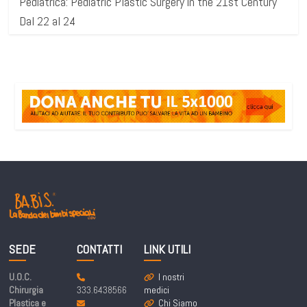
Pediatrica: Pediatric Plastic Surgery in the 21st Century
Dal 22 al 24
SEDE
CONTATTI
LINK UTILI
U.O.C.
I nostri
Chirurgia
333.6438566
medici
Plastica e
Chi Siamo