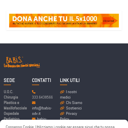
SEDE
CONTATTI
LINK UTILI
U.O.C.
I nostri
Chirurgia
333.6438566
medici
Plastica e
Chi Siamo
Maxillofacciale
info@babis-
Sostienici
Ospedale
odv.it
Privacy
Pediatrico
babis-
Policy
Bambino Gesù
labandadeibim
Cookie
Consenso Cookie: Utilizziamo i cookie per essere sicuri che tu possa