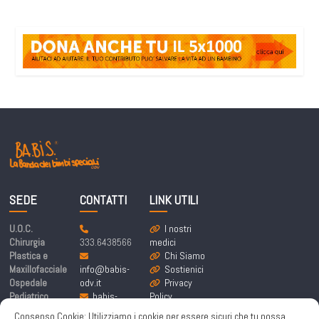
SEDE
CONTATTI
LINK UTILI
U.O.C.
I nostri
Chirurgia
333.6438566
medici
Plastica e
Chi Siamo
Maxillofacciale
info@babis-
Sostienici
Ospedale
odv.it
Privacy
Pediatrico
babis-
Policy
Bambino Gesù
labandadeibim
Cookie
Consenso Cookie: Utilizziamo i cookie per essere sicuri che tu possa