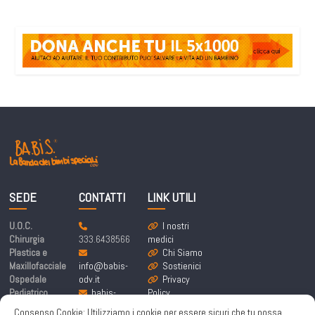
SEDE
CONTATTI
LINK UTILI
U.O.C.
I nostri
Chirurgia
333.6438566
medici
Plastica e
Chi Siamo
Maxillofacciale
info@babis-
Sostienici
Ospedale
odv.it
Privacy
Pediatrico
babis-
Policy
Bambino Gesù
labandadeibim
Cookie
Consenso Cookie: Utilizziamo i cookie per essere sicuri che tu possa