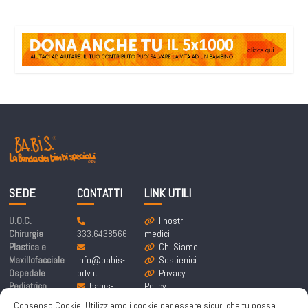
SEDE
CONTATTI
LINK UTILI
U.O.C.
I nostri
Chirurgia
333.6438566
medici
Plastica e
Chi Siamo
Maxillofacciale
info@babis-
Sostienici
Ospedale
odv.it
Privacy
Pediatrico
babis-
Policy
Bambino Gesù
labandadeibim
Cookie
Consenso Cookie: Utilizziamo i cookie per essere sicuri che tu possa