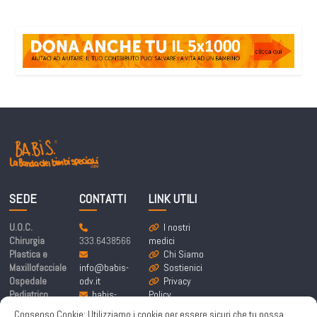
SEDE
CONTATTI
LINK UTILI
U.O.C.
I nostri
Chirurgia
333.6438566
medici
Plastica e
Chi Siamo
Maxillofacciale
info@babis-
Sostienici
Ospedale
odv.it
Privacy
Pediatrico
babis-
Policy
Bambino Gesù
labandadeibim
Cookie
Consenso Cookie: Utilizziamo i cookie per essere sicuri che tu possa