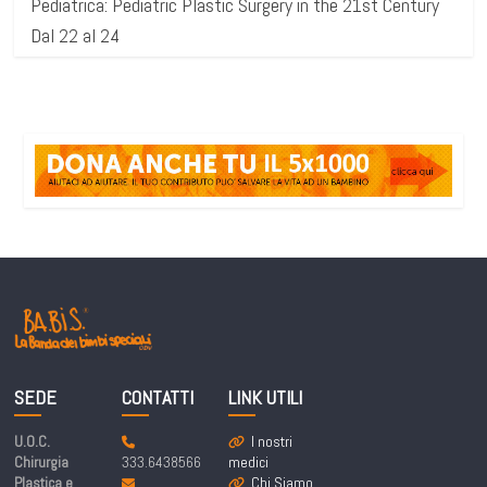
Pediatrica: Pediatric Plastic Surgery in the 21st Century
Dal 22 al 24
SEDE
CONTATTI
LINK UTILI
U.O.C.
I nostri
Chirurgia
333.6438566
medici
Plastica e
Chi Siamo