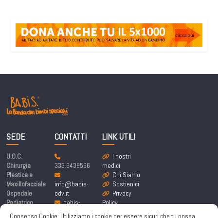
SEDE
CONTATTI
LINK UTILI
U.O.C.
I nostri
Chirurgia
333.6438566
medici
Plastica e
Chi Siamo
Maxillofacciale
info@babis-
Sostienici
Ospedale
odv.it
Privacy
Pediatrico
babis-
Policy
Bambino Gesù
labandadeibim
Cookie
Consenso Cookie: Utilizziamo i cookie per essere sicuri che tu possa