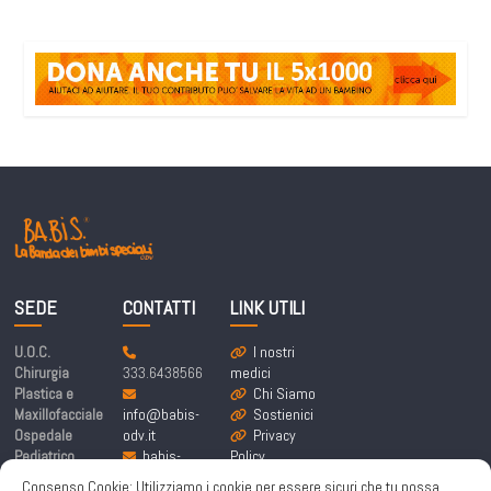
SEDE
CONTATTI
LINK UTILI
U.O.C.
I nostri
Chirurgia
333.6438566
medici
Plastica e
Chi Siamo
Maxillofacciale
info@babis-
Sostienici
Ospedale
odv.it
Privacy
Pediatrico
babis-
Policy
Bambino Gesù
labandadeibim
Cookie
Consenso Cookie: Utilizziamo i cookie per essere sicuri che tu possa